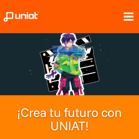
Ir
al
contenido
¡Crea tu futuro con
UNIAT!