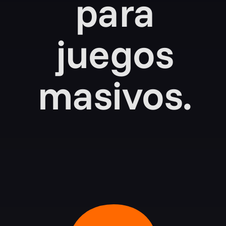
para
juegos
masivos.