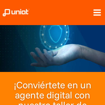
Ir
al
contenido
¡Conviértete en un
agente digital con
nuestro taller de