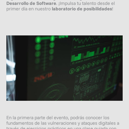
Desarrollo de Software
. ¡Impulsa tu talento desde el
primer día en nuestro
laboratorio de posibilidades
!
En la primera parte del evento, podrás conocer los
fundamentos de las vulneraciones y ataques digitales a
través de ejercicios prácticos en una clase guiada con