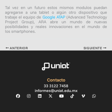
Tal vez en un futuro estos mismos modulos puedan
agregarse a una tablet o algún otro dispositivo que
trabaje el equipo de
Google ATAP
(
Advanced Technology
Project Group)
, ARA abre un mundo de nuevas
posibilidades y reales innovaciones en el mundo de
los
smartphones
.
ANTERIOR
SIGUIENTE
Contacto
33 3122 7458
informes@uniat.edu.mx