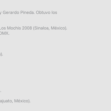
 y Gerardo Pineda. Obtuvo los
 Los Mochis 2008 (Sinaloa, México).
3DMX.
).
.
juato, México).