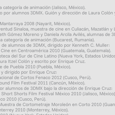
 categoría de animación (Jalisco, México).
zado por alumnos 3DMX. Guión y dirección de Laura Colón
e Mantarraya 2008 (Nayarit, México).
Juventud Sinaloa, muestra de cine en Culiacán, Mazatlán y
izeth Gómez Moreno y Daniela Arcila Avilés, alumnas de 
la categoría de animación (Bucarest, Rumania).
jo de alumnos de 3DMX, dirigido por Kenneth C. Muller:
 de Cine en Centroamérica 2010 (Guatemala, Guatemala).
eoteca del Sur de Cine Latino (Nueva York, Estados Unidos
ura Itzel Colón y escrito por Enrique Cruz.
ine de Puebla 2010 (Puebla, México).
y dirigido por Enrique Cruz:
nacional de Cortos Fenaco 2012 (Cusco, Perú).
ound Film Festival 2011 (Cancún, México).
por alumnos de 3DMX bajo la dirección de Enrique Cruz:
l Short Shorts Film Festival México 2010 (Jalisco, México)
aco 2010 (Cusco, Perú).
 Muestra de Cortometraje Moroleón en Corto 2010 (Guana
nterrey 2010 (Monterrey, México).