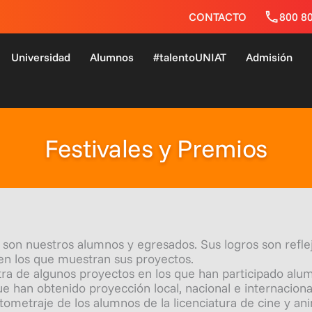
CONTACTO
800 8
Universidad
Alumnos
#talentoUNIAT
Admisión
Festivales y Premios
son nuestros alumnos y egresados. Sus logros son reflej
s en los que muestran sus proyectos.
estra de algunos proyectos en los que han participado a
 han obtenido proyección local, nacional e internacional
ometraje de los alumnos de la licenciatura de cine y anim