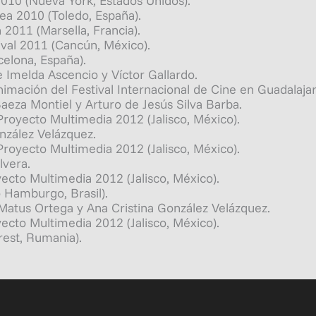
 2010 (Nueva York, Estados Unidos).
nea 2010 (Toledo, España).
011 (Marsella, Francia).
val 2011 (Cancún, México).
celona, España).
de Imelda Ascencio y Víctor Gallardo.
animación del Festival Internacional de Cine en Guadalajar
Baeza Montiel y Arturo de Jesús Silva Barba.
royecto Multimedia 2012 (Jalisco, México).
onzález Velázquez.
royecto Multimedia 2012 (Jalisco, México).
lvera.
ecto Multimedia 2012 (Jalisco, México).
 Hamburgo, Brasil).
atus Ortega y Ana Cristina González Velázquez.
ecto Multimedia 2012 (Jalisco, México).
rest, Rumania).