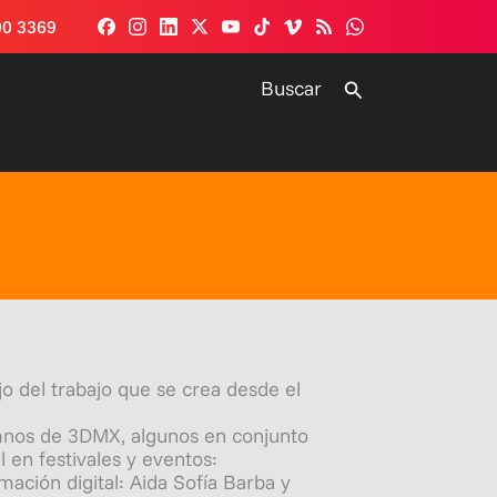
00 3369
Buscar
Buscar
o del trabajo que se crea desde el
lumnos de 3DMX, algunos en conjunto
 en festivales y eventos:
ación digital: Aida Sofía Barba y