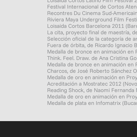
Loisaida Cortos Latino Film Festival
Festival Internacional de Cortos Ate
Recontres Du Cinema Sud-Americain 2
Riviera Maya Underground Film Festi
Loisaida Cortos Barcelona 2011 (Bar
La cita, proyecto final de maestría, 
Selección oficial de la categoría de 
Fuera de órbita, de Ricardo Ignacio 
Medalla de bronce en animación en P
Think. Feel. Draw. de Ana Cristina G
Medalla de bronce en animación en P
Charcos, de José Roberto Sánchez O
Medalla de oro en animación en Proy
Acreditación a Mostratec 2012 (Novo
Reading Shock, de Naomi Fernanda M
Medalla de oro en animación en Proy
Medalla de plata en Infomatrix (Buca