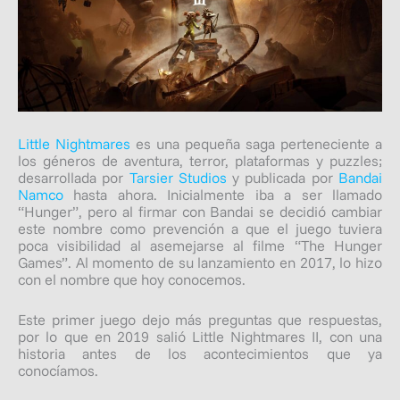
Little Nightmares
es una pequeña saga perteneciente a
los géneros de aventura, terror, plataformas y puzzles;
desarrollada por
Tarsier Studios
y publicada por
Bandai
Namco
hasta ahora. Inicialmente iba a ser llamado
“Hunger”, pero al firmar con Bandai se decidió cambiar
este nombre como prevención a que el juego tuviera
poca visibilidad al asemejarse al filme “The Hunger
Games”. Al momento de su lanzamiento en 2017, lo hizo
con el nombre que hoy conocemos.
Este primer juego dejo más preguntas que respuestas,
por lo que en 2019 salió Little Nightmares II, con una
historia antes de los acontecimientos que ya
conocíamos.