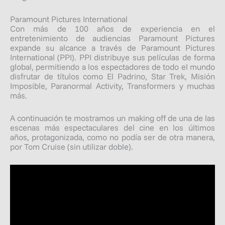
Paramount Pictures International
Con más de 100 años de experiencia en el
entretenimiento de audiencias Paramount Pictures
expande su alcance a través de Paramount Pictures
International (PPI). PPI distribuye sus películas de forma
global, permitiendo a los espectadores de todo el mundo
disfrutar de títulos como El Padrino, Star Trek, Misión
Imposible, Paranormal Activity, Transformers y muchas
más.
A continuación te mostramos un making off de una de las
escenas más espectaculares del cine en los últimos
años, protagonizada, como no podía ser de otra manera,
por Tom Cruise (sin utilizar doble).