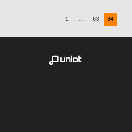
1
…
83
84