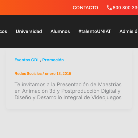
CONTACTO
800 800 33
cos
Universidad
Alumnos
#talentoUNIAT
Admisió
,
Eventos GDL
Promoción
Redes Sociales
/
enero 13, 2015
Te invitamos a la Presentación de Maestrías
en Animación 3d y Postproducción Digital y
Diseño y Desarrollo Integral de Videojuegos