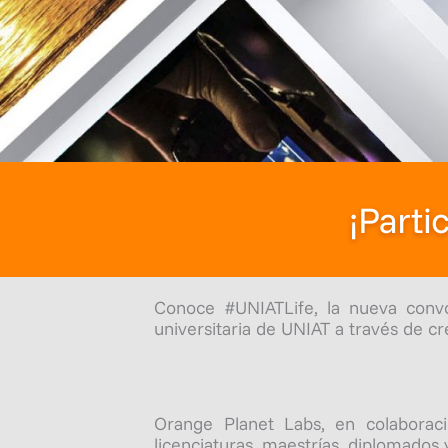
¡Parti
Conoce #UNIATLife, la nueva conv
universitaria de UNIAT a través de c
Orange Planet Labs, en colaboraci
licenciaturas, maestrías, diplomados