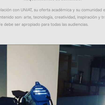
lación con UNIAT, su oferta académica y su comunidad es
enido son: arte, tecnología, creatividad, inspiración y t
e debe ser apropiado para todas las audiencias.