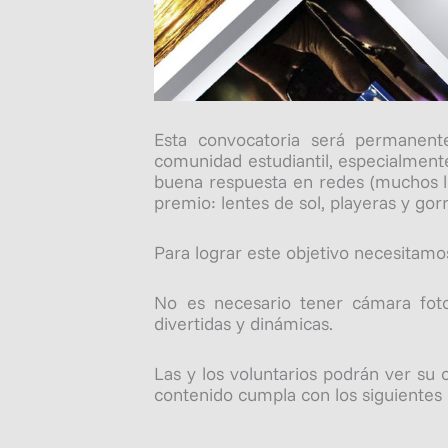
Esta convocatoria será permanente
comunidad estudiantil, especialmente
buena respuesta en redes (muchos li
premio: lentes de sol, playeras y gorr
Para lograr este objetivo necesitamo
No es necesario tener cámara foto
divertidas y dinámicas.
Las y los voluntarios podrán ver su 
contenido cumpla con los siguientes 