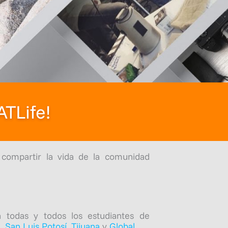
ATLife!
compartir la vida de la comunidad
a todas y todos los estudiantes de
a
,
San Luis Potosí
,
Tijuana
y
Global
.