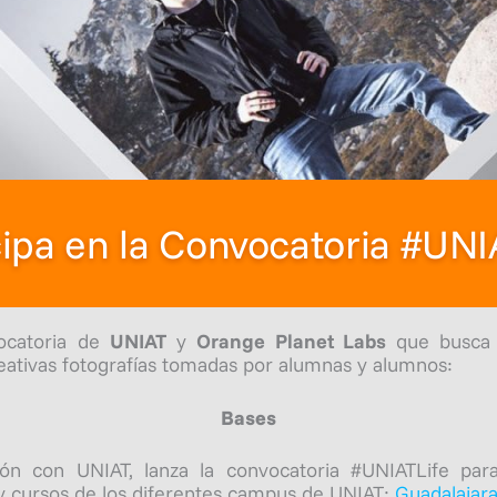
cipa en la Convocatoria #UNI
ocatoria de
UNIAT
y
Orange Planet Labs
que busca 
reativas fotografías tomadas por alumnas y alumnos:
Bases
ón con UNIAT, lanza la convocatoria #UNIATLife par
 y cursos de los diferentes campus de UNIAT:
Guadalajar