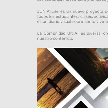
#UNIATLife es un nuevo proyecto de 
todos los estudiantes: clases, activid
es un diario visual sobre cómo vive u
La Comunidad UNIAT es diversa, crea
nuestro contenido.