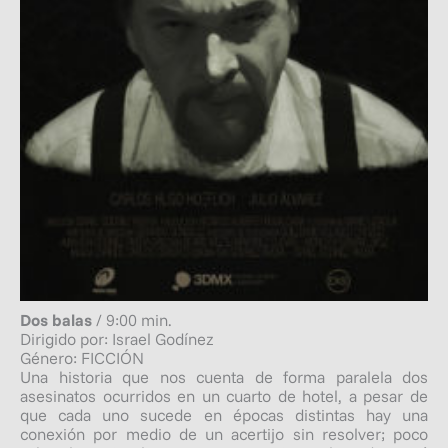
Dos balas
/ 9:00 min.
Dirigido por: Israel Godínez
Género: FICCIÓN
Una historia que nos cuenta de forma paralela dos
asesinatos ocurridos en un cuarto de hotel, a pesar de
que cada uno sucede en épocas distintas hay una
conexión por medio de un acertijo sin resolver; poco