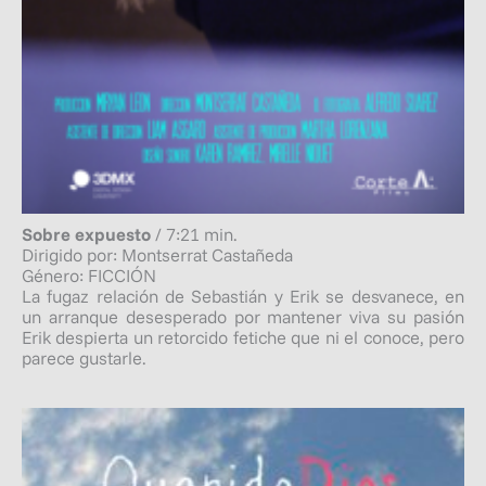
Sobre expuesto
/ 7:21 min.
Dirigido por: Montserrat Castañeda
Género: FICCIÓN
La fugaz relación de Sebastián y Erik se desvanece, en
un arranque desesperado por mantener viva su pasión
Erik despierta un retorcido fetiche que ni el conoce, pero
parece gustarle.