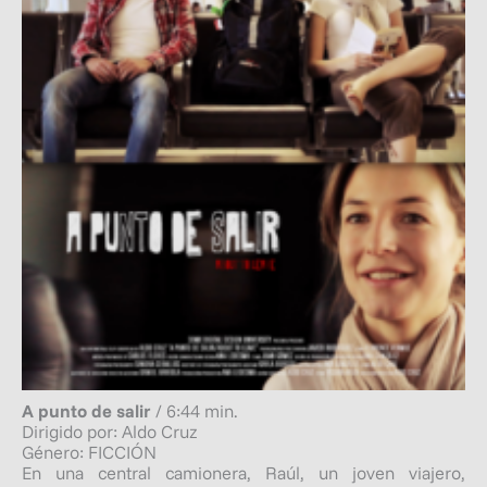
A punto de salir
/ 6:44 min.
Dirigido por: Aldo Cruz
Género: FICCIÓN
En una central camionera, Raúl, un joven viajero,