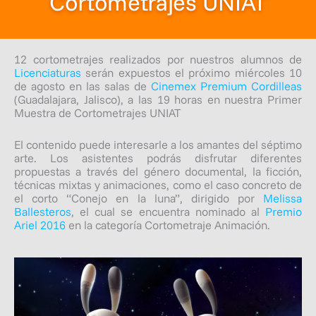
Cortometrajes UNIAT
12 cortometrajes realizados por nuestros alumnos de
Licenciaturas
serán expuestos el próximo miércoles 10
de agosto en las salas de
Cinemex Premium Cordilleas
(Guadalajara, Jalisco), a las 19 horas en nuestra Primer
Muestra de Cortometrajes UNIAT
El contenido puede interesarle a los amantes del séptimo
arte. Los asistentes podrás disfrutar diferentes
propuestas a través del género documental, la ficción,
técnicas mixtas y animaciones, como el caso concreto de
el corto “Conejo en la luna”, dirigido por
Melissa
Ballesteros
, el cual se encuentra nominado al
Premio
Ariel 2016
en la categoría Cortometraje Animación.