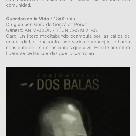
comunidad.
Cuerdas en la Vida
/ 13:00 min.
Dirigido por: Gerardo González Pérez
Género: ANIMACIÓN / TÉCNICAS MIXTAS
Caro, un títere meditabundo deambula por las calles de
una ciudad, el encuentro con varios personajes lo harán
consiente de las imposiciones que vive. Esto le permitirá
liberarse de las cuerdas que lo controlan