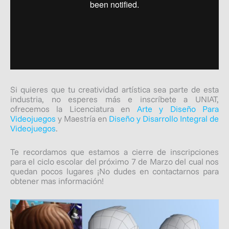
Si quieres que tu creatividad artística sea parte de esta
industria, no esperes más e inscríbete a UNIAT,
ofrecemos la Licenciatura en
Arte y Diseño Para
Videojuegos
y Maestría en
Diseño y Disarrollo Integral de
Videojuegos
.
Te recordamos que estamos a cierre de inscripciones
para el ciclo escolar del próximo 7 de Marzo del cual nos
quedan pocos lugares ¡No dudes en contactarnos para
obtener mas información!