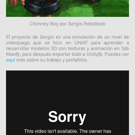
Chimney Boy por Sergio Rebolledo
El proyecto de Sergio es una simulación de un nivel de
videojuego que se hizo en UNIAT para aprender a
desarrollar modelos 3D con texturas y animación en 3ds
Max®, para después exportar todo a Unity®. Puedes ver
aquí
más sobre su trabajo y portafolio.