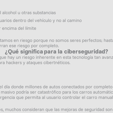
l alcohol u otras substancias
uarios dentro del vehículo y no al camino
 encima del límite
estamos en riesgo porque no somos seres perfectos; has
rran ese riesgo por completo.
¿Qué significa
para
la ciberseguridad?
que hay un riesgo inherente en esta tecnología tan ava
ara
hacker
s
y ataques cibertnéticos.
l día donde millones de autos conectados por completo a
sivo podría ser catastrófico para los carros automático
rgencia que permita al usuario controlar el carro manua
es, muchos consideran que las mejoras de seguridad so