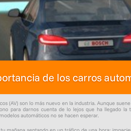
ortancia de los carros autom
s (AV) son lo más nuevo en la industria. Aunque suene 
ono para darnos cuenta de lo lejos que ha llegado l
 modelos automáticos no se hacen esperar.
 tu mañana sentando en un tráfico de una hora; impacie