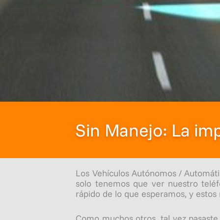
Sin Manejo: La imp
Los Vehículos Autónomos / Automático
solo tenemos que ver nuestro teléf
rápido de lo que esperamos, y estos
Como muchos otros, tal vez pasaste