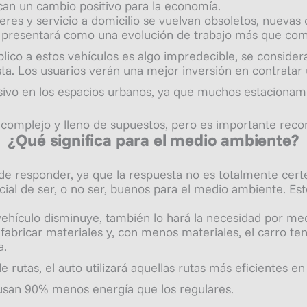
ican un cambio positivo para la economía.
res y servicio a domicilio se vuelvan obsoletos, nueva
 presentará como una evolución de trabajo más que com
lico a estos vehículos es algo impredecible, se consider
ta. Los usuarios verán una mejor inversión en contratar u
ivo en los espacios urbanos, ya que muchos estacionamie
 complejo y lleno de supuestos, pero es importante reco
¿Qué significa para el medio ambiente?
 de responder, ya que la respuesta no es totalmente cert
ial de ser, o no ser, buenos para el medio ambiente. Es
 vehículo disminuye, también lo hará la necesidad por med
abricar materiales y, con menos materiales, el carro te
a.
 rutas, el auto utilizará aquellas rutas más eficientes e
usan 90% menos energía que los regulares.