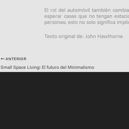
El rol del automóvil también cambia
esperar casas que no tengan estaci
personas; esto no solo significa impl
Texto original de: John Hawthorne
ANTERIOR
Small Space Living: El futuro del Minimalismo