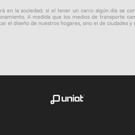
rá en la sociedad; si el tener un carro algún día se c
onamiento. A medida que los medios de transporte camb
icar el diseño de nuestros hogares, sino el de ciudades y