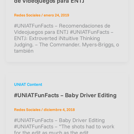
de Videojuegos para ENTJ
Redes Sociales
/
enero 24, 2019
#UNIATFunFacts – Recomendaciones de
Videojuegos para ENTJ #UNIATFunFacts –
ENTJ: Extroverted iNtuitive Thinking
Judging. – The Commander. Myers-Briggs, o
también
UNIAT Content
#UNIATFunFacts – Baby Driver Editing
Redes Sociales
/
diciembre 4, 2018
#UNIATFunFacts – Baby Driver Editing
#UNIATFunFacts – “The shots had to work
for the edit as much as the edit