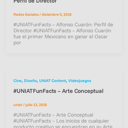
Perfil de Director
Redes Sociales
/
diciembre 5, 2018
#UNIATFunFacts – Alfonso Cuarón: Perfil de
Director #UNIATFunFacts – Alfonso Cuarón
fue el primer Mexicano en ganar el Oscar
por
,
,
,
Cine
Diseño
UNIAT Content
Videojuegos
#UNIATFunFacts – Arte Conceptual
uniat
/
julio 13, 2018
#UNIATFunFacts – Arte Conceptual
#UNIATFunFacts – Los inicios de cualquier
producto creativo se encuentran en su Arte