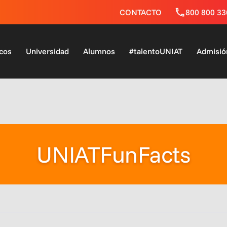
CONTACTO
800 800 33
cos
Universidad
Alumnos
#talentoUNIAT
Admisió
UNIATFunFacts