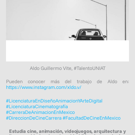
Aldo Guillermo Vite, #TalentoUNIAT
Pueden conocer más del trabajo de Aldo en:
https://www.instagram.com/xldo.v/
#LicenciaturaEnDiseñoAnimacionYArteDigital
#LicenciaturaCinematografía
#CarreraDeAnimacionEnMexico
#DireccionDeCineCarrera
#FacultadDeCineEnMexico
Estudia cine, animación, videojuegos, arquitectura y