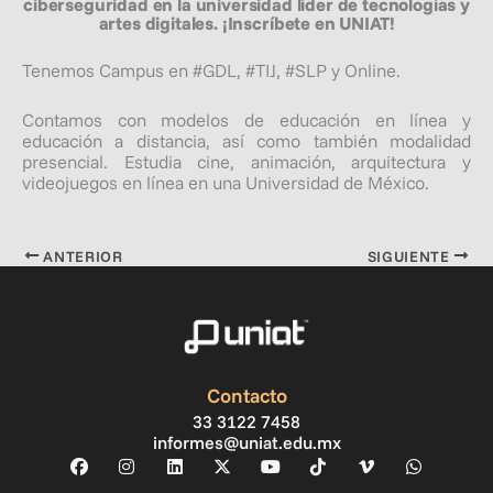
ciberseguridad en la universidad líder de tecnologías y
artes digitales. ¡Inscríbete en UNIAT!
Tenemos Campus en #GDL​​​, #TIJ​​​, #SLP​​​ y Online.
Contamos con modelos de educación en línea y
educación a distancia, así como también modalidad
presencial. Estudia cine, animación, arquitectura y
videojuegos en línea en una Universidad de México.
ANTERIOR
SIGUIENTE
Contacto
33 3122 7458
informes@uniat.edu.mx