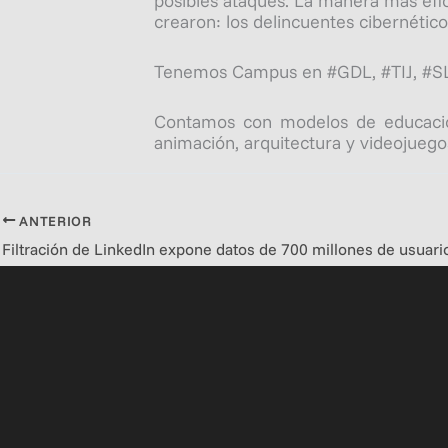
posibles ataques. La manera más efi
crearon: los delincuentes cibernético
Tenemos Campus en #GDL​​​, #TIJ​​​, #SLP
Contamos con modelos de educación 
animación, arquitectura y videojuego
ANTERIOR
Filtración de LinkedIn expone datos de 700 millones de usuari