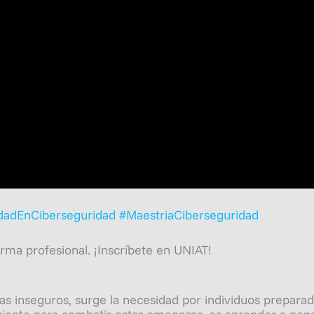
idadEnCiberseguridad
#MaestriaCiberseguridad
rma profesional. ¡Inscríbete en UNIAT!
s inseguros, surge la necesidad por individuos preparad