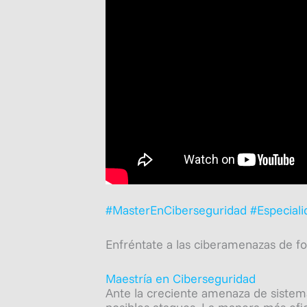
#MasterEnCiberseguridad
#Especial
Enfréntate a las ciberamenazas de fo
Maestría en Ciberseguridad
Ante la creciente amenaza de sistema