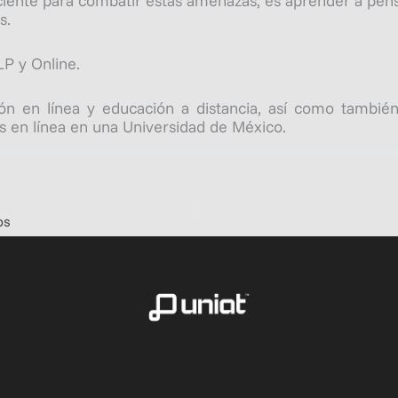
ciente para combatir estas amenazas, es aprender a pens
s.
​​​ y Online.
en línea y educación a distancia, así como también 
s en línea en una Universidad de México.
os