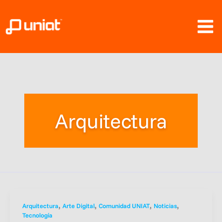
Ir
al
contenido
Arquitectura
,
,
,
,
Arquitectura
Arte Digital
Comunidad UNIAT
Noticias
Tecnología