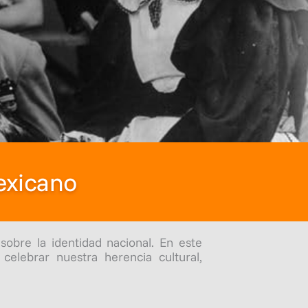
exicano
sobre la identidad nacional. En este
elebrar nuestra herencia cultural,