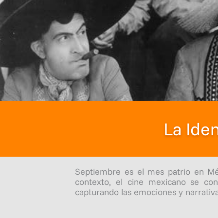
La Ide
Septiembre es el mes patrio en Méxi
contexto, el cine mexicano se con
capturando las emociones y narrativa