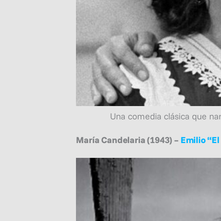
Una comedia clásica que nar
María Candelaria (1943) –
Emilio “E