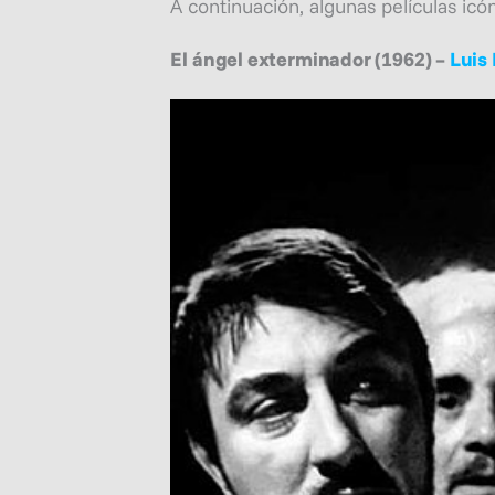
A continuación, algunas películas icó
El ángel exterminador (1962) –
Luis