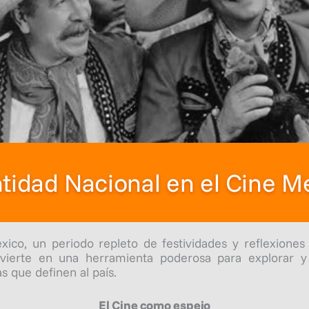
ntidad Nacional en el Cine M
co, un periodo repleto de festividades y reflexiones 
vierte en una herramienta poderosa para explorar y c
s que definen al país.
El Cine como espejo