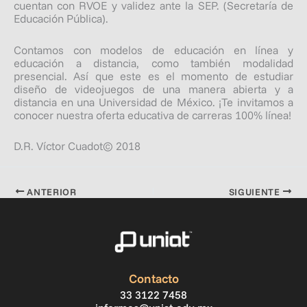
cuentan con RVOE y validez ante la SEP. (Secretaría de
Educación Pública).
Contamos con modelos de educación en línea y
educación a distancia, como también modalidad
presencial. Así que este es el momento de estudiar
diseño de videojuegos de una manera abierta y a
distancia en una Universidad de México. ¡Te invitamos a
conocer nuestra oferta educativa de carreras 100% línea!
D.R. Víctor Cuadot© 2018
ANTERIOR
SIGUIENTE
Contacto
33 3122 7458