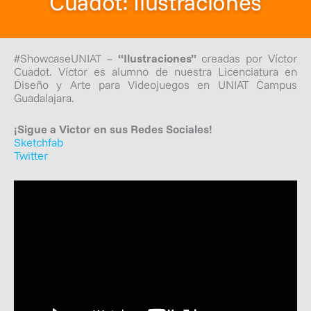
Cuadot: Ilustraciones
#ShowcaseUNIAT –
“Ilustraciones”
creadas por Víctor
Cuadot. Víctor es alumno de nuestra Licenciatura en
Diseño y Arte para Videojuegos en UNIAT Campus
Guadalajara.
¡Sigue a Victor en sus Redes Sociales!
Sketchfab
Twitter