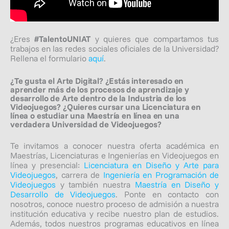
¿Eres
#TalentoUNIAT
y quieres que compartamos tus
trabajos en las redes sociales oficiales de la Universidad?
Rellena el formulario
aquí
.
¿Te gusta el Arte Digital? ¿Estás interesado en
aprender más de los procesos de aprendizaje y
desarrollo de Arte dentro de la Industria de los
Videojuegos? ¿Quieres cursar una Licenciatura en
línea o estudiar una Maestría en línea en una
verdadera Universidad de Videojuegos?
Te invitamos a c
onocer nuestra oferta académica en
Maestrías, Licenciaturas e Ingenierías en Videojuegos en
línea y presencial:
Licenciatura en Diseño y Arte para
Videojuegos
, carrera de
Ingeniería en Programación de
Videojuegos
y también nuestra
Maestría en Diseño y
Desarrollo de Videojuegos
. Ponte en contacto con
nosotros, conoce nuestro proceso de admisión a nuestra
institución educativa y recibe nuestro plan de estudios.
Además, todos nuestros programas educativos en línea