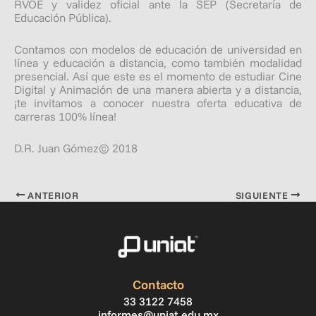
RVOE y validez oficial ante la SEP (Secretaría de
Educación Pública).
Contamos con modelos de educación de universidad en
línea y educación a distancia, como también modalidad
presencial. Así que este es el momento de estudiar Cine
Digital y Animación de una manera abierta y a distancia,
¡te invitamos a conocer nuestra oferta educativa de
carreras 100% línea!
D.R. Juan Gómez© 2018
ANTERIOR
SIGUIENTE
Contacto
33 3122 7458
informes@uniat.edu.mx