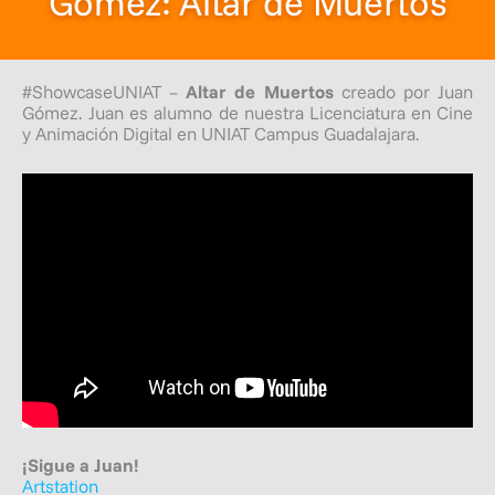
Gómez: Altar de Muertos
#ShowcaseUNIAT –
Altar de Muertos
creado por Juan
Gómez. Juan es alumno de nuestra Licenciatura en Cine
y Animación Digital en UNIAT Campus Guadalajara.
¡Sigue a Juan!
Artstation