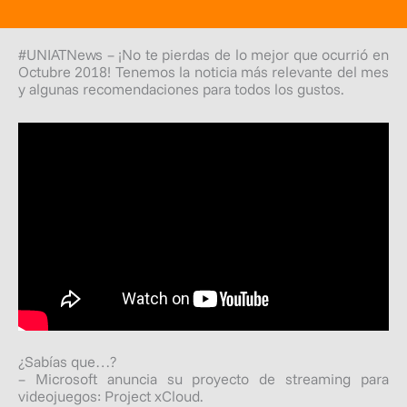
#UNIATNews – ¡No te pierdas de lo mejor que ocurrió en
Octubre 2018! Tenemos la noticia más relevante del mes
y algunas recomendaciones para todos los gustos.
¿Sabías que…?
– Microsoft anuncia su proyecto de streaming para
videojuegos: Project xCloud.