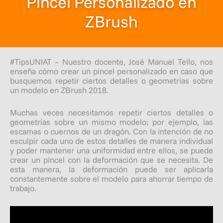
Pincel Personalizado en
ZBrush
#TipsUNIAT – Nuestro docente, José Manuel Tello, nos
enseña cómo crear un pincel personalizado en caso que
busquemos repetir ciertos detalles o geometrías sobre
un modelo en ZBrush 2018.
Muchas veces necesitamos repetir ciertos detalles o
geometrías sobre un mismo modelo; por ejemplo, las
escamas o cuernos de un dragón. Con la intención de no
esculpir cada uno de estos detalles de manera individual
y poder mantener una uniformidad entre ellos, se puede
crear un pincel con la deformación que se necesita. De
esta manera, la deformación puede ser aplicarla
constantemente sobre el modelo para ahorrar tiempo de
trabajo.