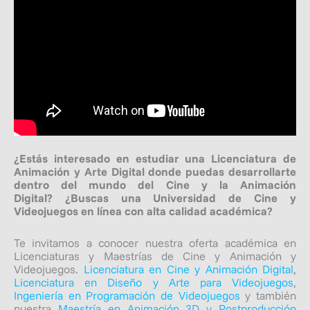
¿Estás interesado en estudiar una Licenciatura de
Animación y Arte Digital donde puedas desarrollarte
dentro del mundo del Cine y la Animación
Digital?
¿Buscas una Universidad de Cine y
Videojuegos en línea con alta calidad académica?
Te invitamos a conocer nuestra oferta académica en
Licenciaturas y Maestrías de Cine y Animación y
Videojuegos.
Licenciatura en Cine y Animación Digital
,
Licenciatura en Diseño y Arte para Videojuegos
,
Ingeniería en Programación de Videojuegos
y también
nuestra
Maestría en Animación 3D y Postproducción