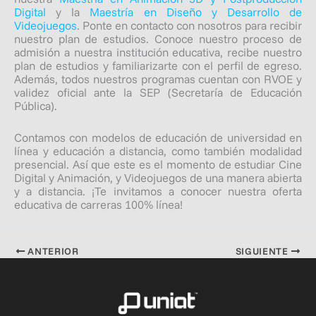
Digital
y la
Maestría en Diseño y Desarrollo de
Videojuegos
.
Ponte en contacto con nosotros para recibir
nuestro plan de estudios. Conoce nuestro proceso de
admisión a nuestra institución educativa, recibe nuestro
plan de estudios y familiarizarte con el perfil de egreso.
Además, todos nuestros programas cuentan con RVOE y
validez oficial ante la SEP (Secretaría de Educación
Pública).
Contamos con modelos de educación de universidad en
línea y educación a distancia, como también modalidad
presencial. Así que este es el momento de estudiar Cine
Digital y Animación, y Videojuegos de una manera abierta
y a distancia. ¡Te invitamos a conocer nuestra oferta
educativa de carreras 100% línea!
ANTERIOR
SIGUIENTE